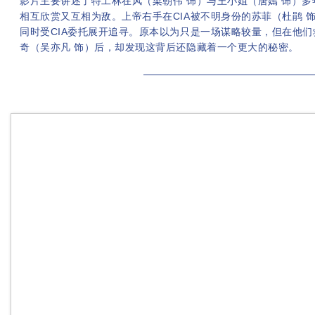
影片主要讲述了特工林在风（梁朝伟 饰）与王小姐（唐嫣 饰）多
相互欣赏又互相为敌。上帝右手在CIA被不明身份的苏菲（杜鹃 
同时受CIA委托展开追寻。原本以为只是一场谋略较量，但在他
奇（吴亦凡 饰）后，却发现这背后还隐藏着一个更大的秘密。
请输入标题 abcdefg