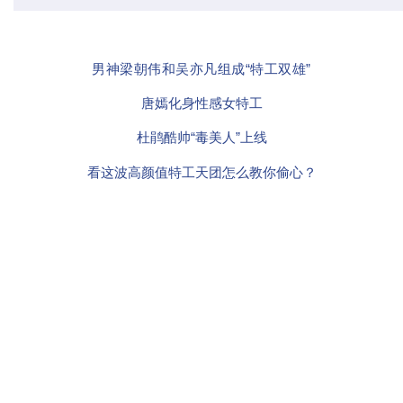
男神梁朝伟和吴亦凡组成“特工双雄”
唐嫣化身性感女特工
杜鹃酷帅“毒美人”上线
看这波高颜值特工天团怎么教你偷心？