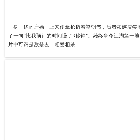
一身干练的唐嫣一上来便拿枪指着梁朝伟，后者却嬉皮笑
了一句“比我预计的时间慢了3秒钟”。始终争夺江湖第一
片中可谓是敌是友，相爱相杀。