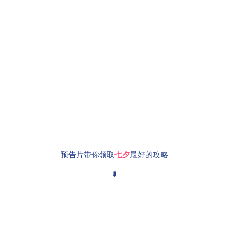
预告片带你领取
七夕
最好的攻略
⬇️