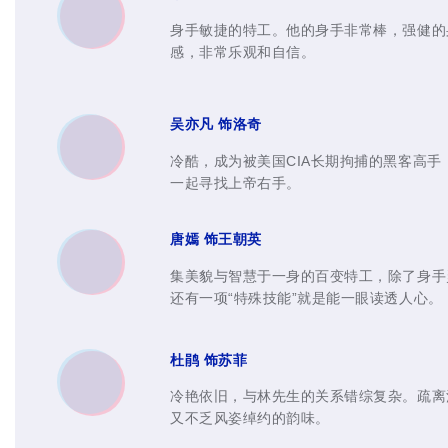
身手敏捷的特工。他的身手非常棒，强健的
感，非常乐观和自信。
吴
亦凡 饰洛奇
冷酷，成为被美国CIA长期拘捕的黑客高手
一起寻找上帝右手。
唐嫣 饰王朝英
集美貌与智慧于一身的百变特工，除了身手
还有一项“特殊技能”就是能一眼读透人心。
杜鹃 饰苏菲
冷艳依旧，与林先生的关系错综复杂。疏离
又不乏风姿绰约的韵味。