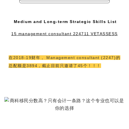
Medium and Long‑term Strategic Skills List
15 management consultant 224711 VETASSESS
在2018-19财年， Management consultant (2247)的
总配额是3894，截止目前只邀请了45个！！！