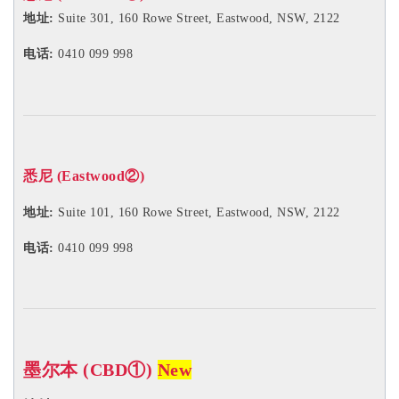
地址:
91 Waverley Road, Malvern East, VIC, 3145
电话: 03 9606 0666
阿德莱德 (CBD
①
)
地址:
Room 2, Level 4, 44 Gawler Place, Adelaide, SA, 5000
电话: 08 8232 6669
阿德莱德 (CBD
②
)
地址:
Room 2, Level 3,
44 Gawler Place, Adelaide, SA, 5000