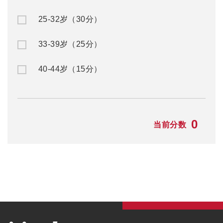
本科/硕士
澳洲NIV签证
TAFE/VET课程
澳洲独立技术移民
语言学习
澳洲配偶移民
澳洲游学
澳洲雇主担保
澳洲职业评估
澳洲签证
最新资讯
毕业生工作签证
留学资讯
旅游签证
移民资讯
澳洲游学
公司活动
澳洲ART上诉服务
联系我们
学生签证
联系方式