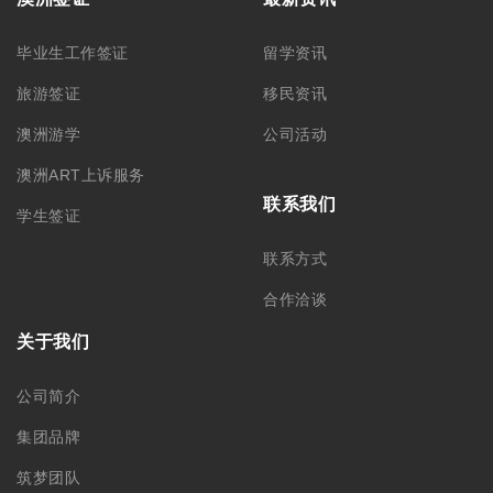
Chatswood NSW 2067
Level 7, 309 Pitt Street
Sydney, NSW 2000
墨尔本分部
阿德莱德分部
+61 03 9606 0666
+61 08 8232 6669
Level 1/373 Lonsdale Street
Room 2, Level 4, 44 Gawler
Melbourne, VIC, 3000
Place, Adelaide, SA 5000
中国苏州分部
中国哈尔滨
188 0622 0010
0451-82276437 /
15145064975
苏州工业园区思安街99号鑫能商
务广场1幢803
黑龙江省哈尔滨市南岗区文明街
56号
关注我们