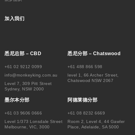
加入我们
悉尼总部 – CBD
悉尼分部 – Chatswood
+61 02 9212 0099
+61 488 866 598
info@monkeyking.com.au
level 1, 66 Archer Street,
Chatswood NSW 2067
Level 7, 309 Pitt Street
Sydney, NSW 2000
墨尔本分部
阿德莱德分部
+61 03 9606 0666
+61 08 8232 6669
Level 1/373 Lonsdale Street
Room 2, Level 4, 44 Gawler
Melbourne, VIC, 3000
Place, Adelaide, SA 5000