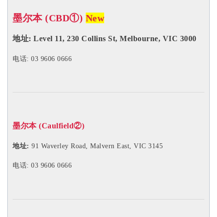
墨尔本 (CBD①)
New
地址:
Level 11, 230 Collins St, Melbourne, VIC 3000
电话: 03 9606 0666
墨尔本 (Caulfield②)
地址:
91 Waverley Road, Malvern East, VIC 3145
电话: 03 9606 0666