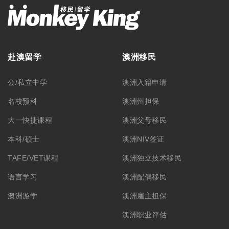
赴澳留学
澳洲移民
公/私立中学
澳洲入籍申请
名校预科
澳洲州担保
大一快捷课程
澳洲父母移民
本科/硕士
澳洲NIV签证
TAFE/VET课程
澳洲独立技术移民
语言学习
澳洲配偶移民
澳洲游学
澳洲雇主担保
澳洲职业评估