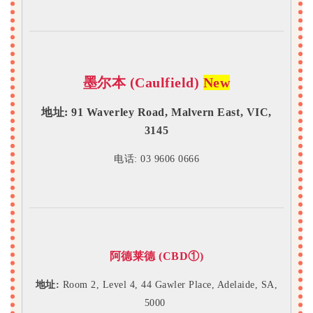
墨尔本 (Caulfield)
New
地址:
91 Waverley Road, Malvern East, VIC,
3145
电话: 03 9606 0666
阿德莱德 (CBD
①
)
地址:
Room 2, Level 4, 44 Gawler Place, Adelaide, SA,
5000