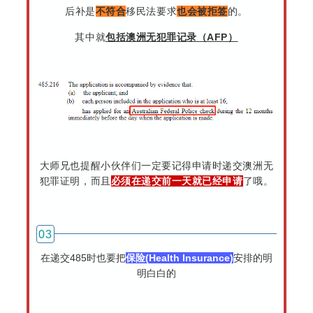
后补是
不符合
移民法要求
也会被拒签
的。
其中就
包括澳洲无犯罪记录（AFP）
大师兄也提醒小伙伴们一定要记得申请时递交澳洲无
犯罪证明，而且
必须在递交前一天就已经申请
了哦。
03
在递交485时也要把
保险(Health Insurance)
安排的明
明白白的