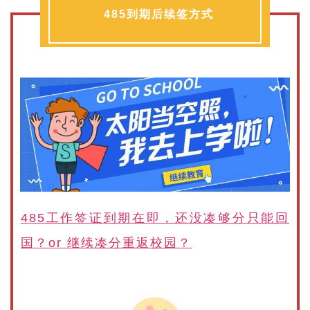
485到期后续签方式
485工作签证到期在即，还没凑够分只能回
国？or 继续凑分重返校园？