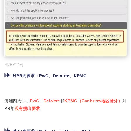
图/EY官网
对PR无要求：
PwC、Deloitte、KPMG
澳洲四大中，
PwC
、
Deloitte
和
KPMG（Canberra地区除外）
对
PR都
没有提出要求
。