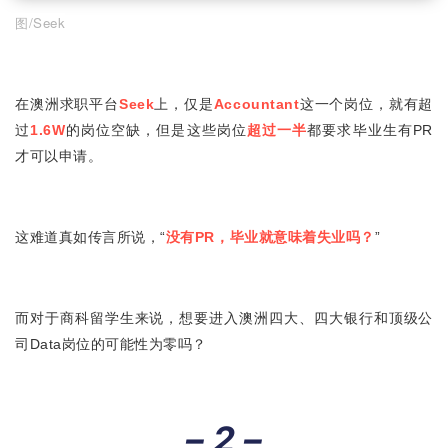
图/Seek
在澳洲求职平台
Seek
上，仅是
Accountant
这一个岗位，就有超
过
1.6W
的岗位空缺，但是这些岗位
超过一半
都要求毕业生有PR
才可以申请。
这难道真如传言所说，“
没有PR，毕业就意味着失业吗？
”
而对于商科留学生来说，想要进入澳洲四大、四大银行和顶级公
司Data岗位的可能性为零吗？
– 2 –