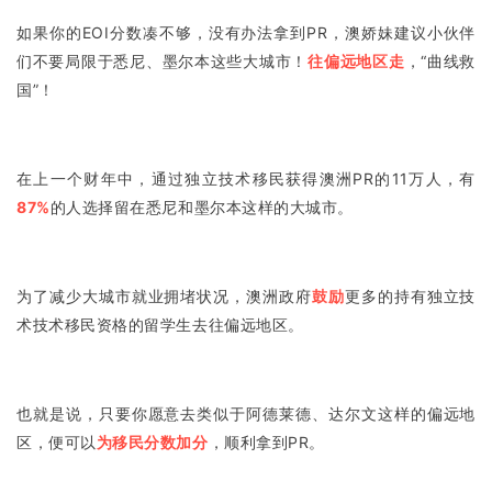
如果你的EOI分数凑不够，没有办法拿到PR，
澳娇妹建议小伙伴
们不要局限于悉尼、墨尔本这些大城市！
往偏远地区走
，“曲线救
国”！
在上一个财年中，通过独立技术移民获得澳洲PR的11万人，有
87%
的人选择留在悉尼和墨尔本这样的大城市。
为了减少大城市就业拥堵状况，澳洲政府
鼓励
更多的持有独立技
术技术移民资格的留学生去往偏远地区。
也就是说，只要你愿意去类似于阿德莱德、达尔文这样的偏远地
区，便可以
为移民分数加分
，顺利拿到PR。