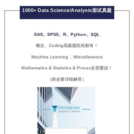
1000+ Data Science/Analysis面试真题
SAS、SPSS、R、Python、SQL
概念、Coding高频题统统都有！
Machine Learning 、Miscellaneous
Mathematics & Statistics & Proces全部囊括！
（附必要详细解答）