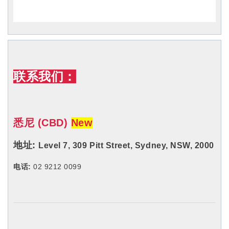
联系我们：
悉尼 (CBD)
New
地址:
Level 7, 309 Pitt
Street,
Sydney, NSW, 2000
电话:
02 9212 0099
悉尼 (Eastwood①)
地址:
Suite 301, 160 Rowe Street, Eastwood, NSW, 2122