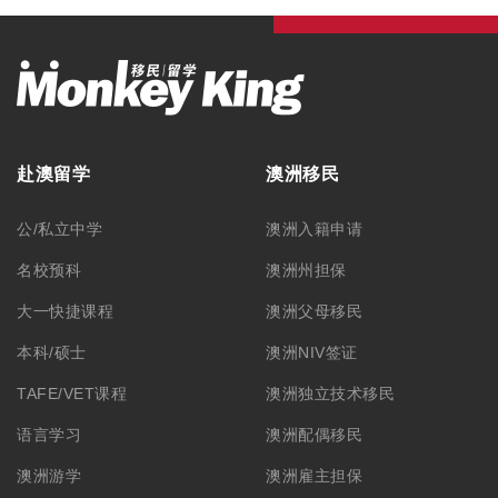
赴澳留学
澳洲移民
公/私立中学
澳洲入籍申请
名校预科
澳洲州担保
大一快捷课程
澳洲父母移民
本科/硕士
澳洲NIV签证
TAFE/VET课程
澳洲独立技术移民
语言学习
澳洲配偶移民
澳洲游学
澳洲雇主担保
澳洲职业评估