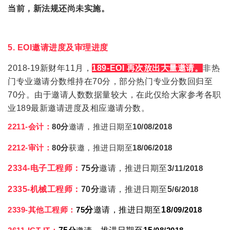
当前，新法规还尚未实施。
5. EOI邀请进度及审理进度
2018-19新财年11月，
189-EOI 再次放出大量邀请。
非热
门专业邀请分数维持在70分，部分热门专业分数回归至
70分。由于邀请人数数据量较大，在此仅给大家参考各职
业189最新邀请进度及相应邀请分数。
2211-会计：
80分
邀请
，
推进日期至
10/08/2018
2212-审计：
80分
获邀，
推进日期至
18/06/2018
2334-电子工程师：
75分
邀请，推进日期至
3
/11/2018
2335-机械工程师：
70分
邀请，推进日期至
5
/6/2018
2339-其他工程师：
75
分
邀请
，推进日期至
18
/09/2018