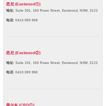
电话:
0410 099 998
悉尼 (Eastwood②)
地址:
Suite 101, 160 Rowe Street, Eastwood, NSW, 2122
电话:
0410 099 998
墨尔本 (CBD①)
地址:
Room 1,Level 7, 488 Bourke Street, Melbourne,VIC,