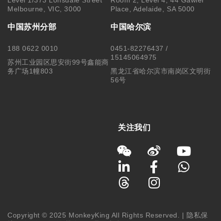
中国苏州分部
中国哈尔滨
188 0622 0010
0451-82276437 /
15145064975
苏州工业园区思安街99号鑫能商
务广场1幢803
黑龙江省哈尔滨市南岗区文明街
56号
关注我们
Copyright © 2025 MonkeyKing All Rights Reserved. |
隐私保
护
|
使用细则
|
澳洲移民代理行为准则 Code of Conduct
|
移民
咨询行业行为监管信息 IRMAP
| MONKEY KING STUDENT
SERVICE CENTER PTY LTD｜ABN 84 155 329 409