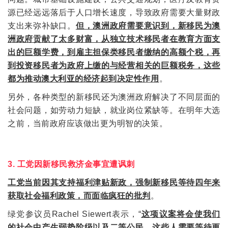
源已经远远落后于人口增长速度，导致政府需要大量财政
支出来弥补缺口。
但，澳洲政府需要意识到，新移民为澳
洲政府贡献了太多财富，从独立技术移民者在教育方面支
出的巨额学费，到雇主担保类移民者缴纳的高额个税，再
到投资移民者为政府上缴的与经营相关的巨额税务，这些
都为推动澳大利亚的经济起到决定性作用
。
另外，各种类型的新移民还为澳洲政府解决了不同层面的
社会问题，如劳动力短缺，就业岗位紧缺等。在明年大选
之前，当前政府应该做出更为明智的决策。
3. 工党因新移民救济金事宜遭讽刺
工党当前因其支持福利津贴新政，强制新移民等待四年来
获取社会福利政策，而面临疯狂的批判
。
绿党参议员Rachel Siewert表示，“
这项议案将会使我们
的社会中产生弱势阶级以及二等公民，这些人需要等待更