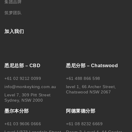
加入我们
悉尼总部 – CBD
悉尼分部 – Chatswood
+61 02 9212 0099
+61 488 866 598
info@monkeyking.com.au
level 1, 66 Archer Street,
Chatswood NSW 2067
Level 7, 309 Pitt Street
Sydney, NSW 2000
墨尔本分部
阿德莱德分部
+61 03 9606 0666
+61 08 8232 6669
Level 1/373 Lonsdale Street
Room 2, Level 4, 44 Gawler
Melbourne, VIC, 3000
Place, Adelaide, SA 5000