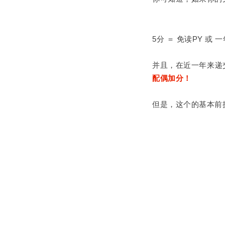
5分 ＝ 免读PY 或
并且，在近一年来递
配偶
加分！
但是，这个的基本前