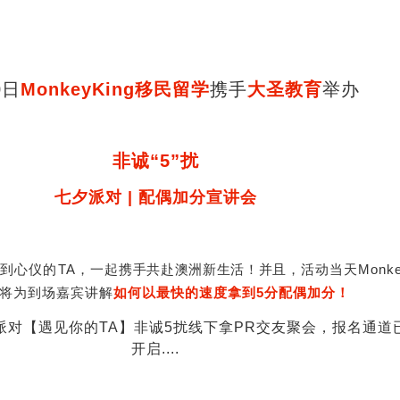
0日
MonkeyKing移民留学
携手
大圣教育
举办
非诚“5”扰
七夕派对 | 配偶加分宣讲会
到心仪的TA，一起
携手共赴澳洲新生活！并且，
活动当天Monke
将为到场嘉宾讲解
如何以
最快的速度拿到5分配偶加分！