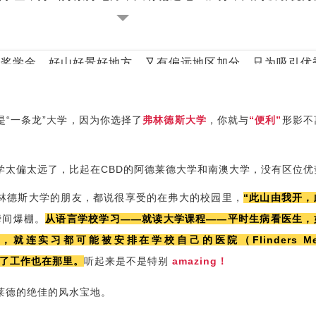
是“一条龙”大学，因为你选择了
弗林德斯大学
，你就与
“便利”
形影不
学太偏太远了，比起在CBD的阿德莱德大学和南澳大学，没有区位优
林德斯大学的朋友，都说很享受的在弗大的校园里，
“此山由我开，
瞬间爆棚。
从语言学校学习——就读大学课程——平时生病看医生，
就连实习都可能被安排在学校自己的医院（Flinders Medi
毕业了工作也在那里。
听起来是不是特别
amazing！
莱德的绝佳的风水宝地。