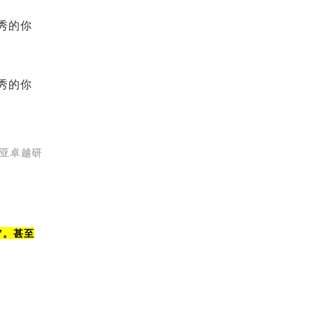
利亚卓越研
”。甚至