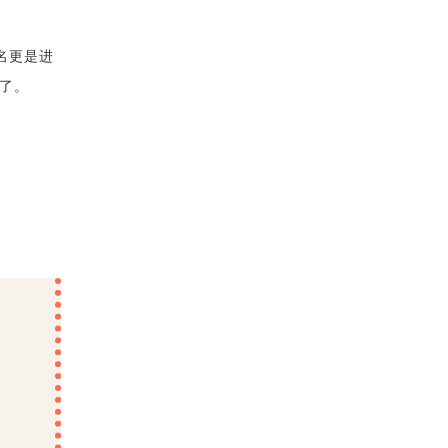
名更是进
了。