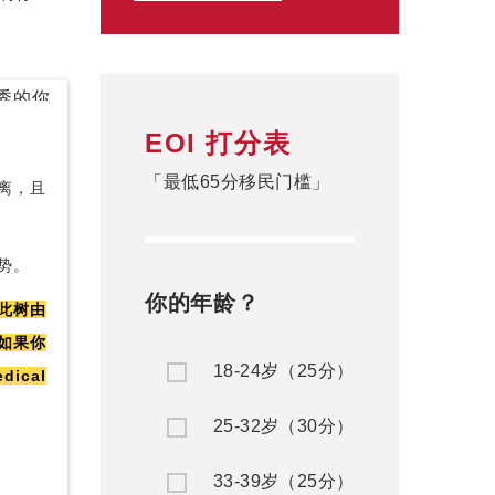
EOI 打分表
「最低65分移民门槛」
离，且
势。
你的年龄？
此树由
如果你
18-24岁（25分）
cal
25-32岁（30分）
33-39岁（25分）