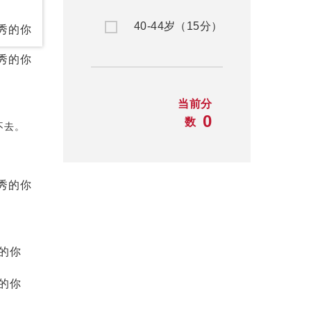
40-44岁（15分）
当前分
0
数
不去。