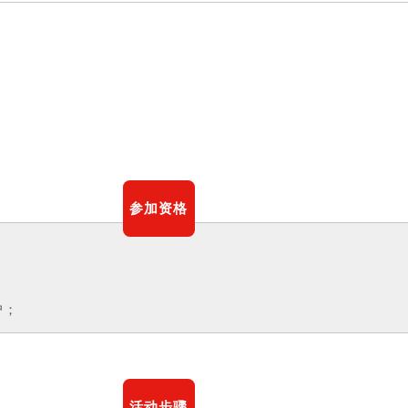
参加资格
；
户；
活动步骤