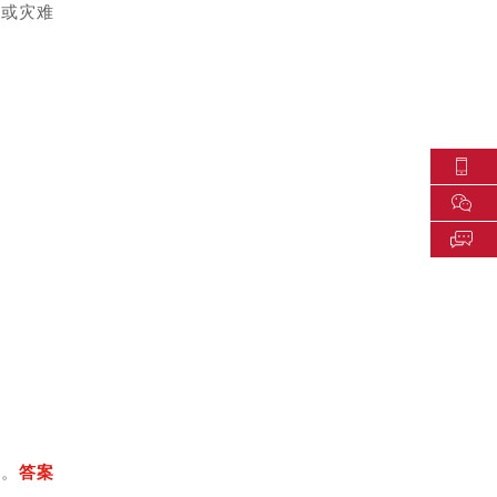
故或灾难
哦。
答案