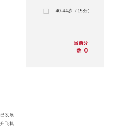
40-44岁（15分）
当前分
0
数
务已发展
直升飞机