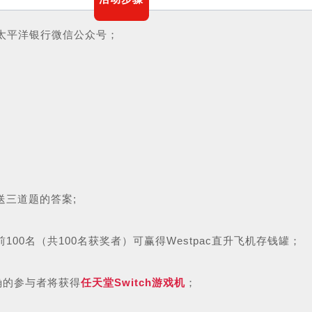
ac西太平洋银行微信公众号；
送三道题的答案;
前100名（共100名获奖者）可赢得Westpac直升飞机存钱罐；
正确的参与者将获得
任天堂Switch游戏机
；