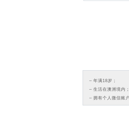
– 年满18岁；
– 生活在澳洲境内
– 拥有个人微信账