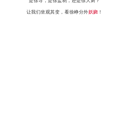
是徐导，是徐监制，还是徐大厨？
让我们坐观其变，看徐峥分外
妖娆
！