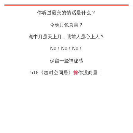
你听过最美的情话是什么？
今晚月色真美？
湖中月是天上月，眼前人是心上人？
No！No！No！
保留一些神秘感
518《超时空同居》
撩
你没商量！