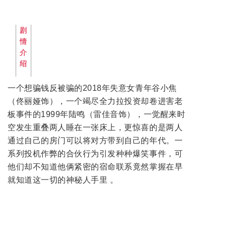
剧
情
介
绍
一个想骗钱反被骗的2018年失意女青年谷小焦
（佟丽娅饰），一个竭尽全力拉投资却卷进害老
板事件的1999年陆鸣（雷佳音饰），一觉醒来时
空发生重叠两人睡在一张床上，更惊喜的是两人
通过自己的房门可以将对方带到自己的年代。一
系列投机作弊的合伙行为引发种种爆笑事件，可
他们却不知道他俩紧密的宿命联系竟然掌握在早
就知道这一切的神秘人手里 。