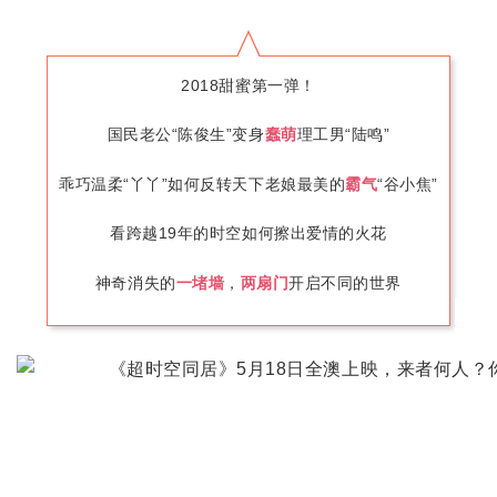
2018甜蜜第一弹！
国民老公“陈俊生”变身
蠢萌
理工男“陆鸣”
乖巧温柔“丫丫”如何反转天下老娘最美的
霸气
“谷小焦”
看跨越19年的时空如何擦出爱情的火花
神奇消失的
一堵墙
，
两扇门
开启不同的世界