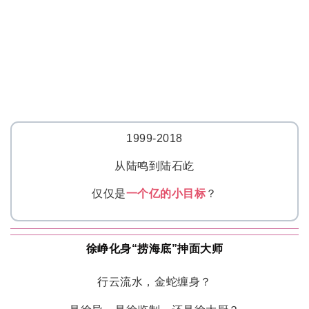
1999-2018
从陆鸣到陆石屹
仅仅是
一个亿的小目标
？
徐峥化身“捞海底”抻面大师
行云流水，金蛇缠身？