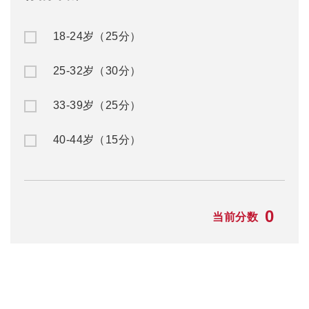
赴澳留学
澳洲移民
公/私立中学
澳洲入籍申请
名校预科
澳洲州担保
大一快捷课程
澳洲父母移民
本科/硕士
澳洲NIV签证
TAFE/VET课程
澳洲独立技术移民
语言学习
澳洲配偶移民