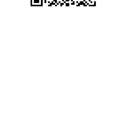
往期推荐
2024 AMEC EXPO现场
回顾！各界精英齐聚
Hilton，帮你从留学｜
移民｜求职三方面扫清
一切障碍！