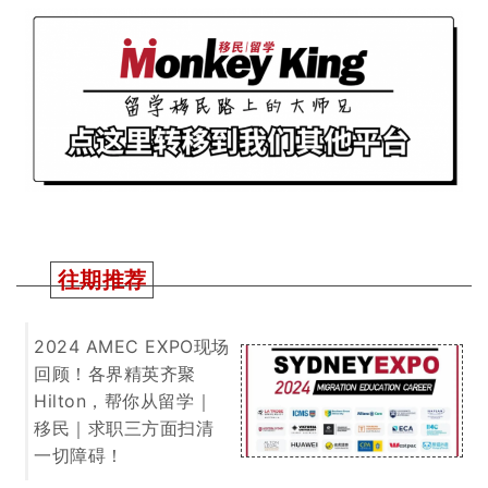
澳洲留学新生配额拟
定！明年开始只能招27
万！蛋糕定好谁能分得
大头呢？
一文搞懂！今年境外申
请人移民澳洲机遇在
哪！如何规划可更快拿
到PR！干货满满建议收
藏慢慢看！
2025 QS 世界大学排名
出炉！又是澳区赢麻的
一年！整体排名上涨！
各大学纷纷开启活宝型