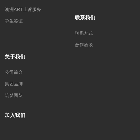
悉尼总部 – CBD
悉尼分部 – Chatswood
+61 02 9212 0099
+61 488 866 598
info@monkeyking.com.au
level 1, 66 Archer Street,
Chatswood NSW 2067
Level 7, 309 Pitt Street
Sydney, NSW 2000
墨尔本分部
阿德莱德分部
+61 03 9606 0666
+61 08 8232 6669
Level 1/373 Lonsdale Street
Room 2, Level 4, 44 Gawler
Melbourne, VIC, 3000
Place, Adelaide, SA 5000
中国苏州分部
中国哈尔滨
188 0622 0010
0451-82276437 /
15145064975
苏州工业园区思安街99号鑫能商
务广场1幢803
黑龙江省哈尔滨市南岗区文明街