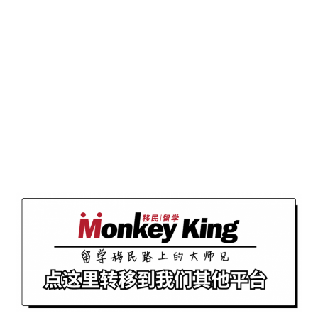
往期推荐
“悟十载，领未来”
MonkeyKing&领航教
十周年庆典晚宴回
育
顾
485补偿签细节出炉！
疫情在境外都可以申
请！2027年截止申
请！唯一要注意这个
坑！