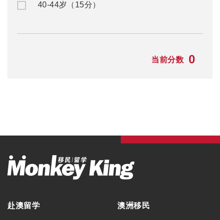
赴澳留学
澳洲移民
公/私立中学
澳洲入籍申请
名校预科
澳洲州担保
大一快捷课程
澳洲父母移民
本科/硕士
澳洲NIV签证
TAFE/VET课程
澳洲独立技术移民
语言学习
澳洲配偶移民
澳洲游学
澳洲雇主担保
澳洲职业评估
澳洲签证
最新资讯
毕业生工作签证
留学资讯
旅游签证
移民资讯