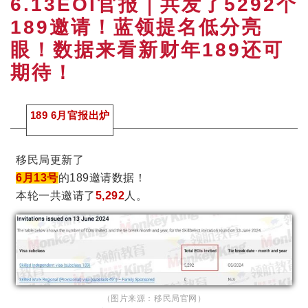
6.13EOI官报｜共发了5292个
189邀请！蓝领提名低分亮
眼！数据来看新财年189还可
期待！
189 6月官报出炉
移民局更新了
6月13号
的189邀请数据！
本轮一共邀请了
5,292
人。
（图片来源：移民局官网）