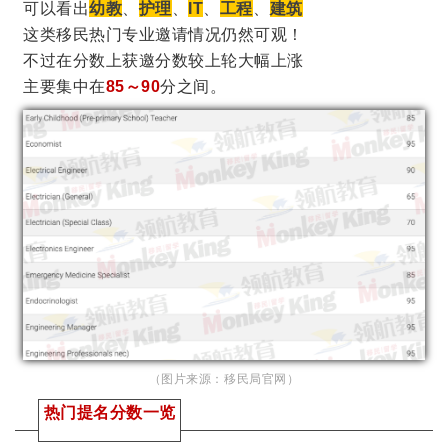
可以看出
幼教
、
护理
、
IT
、
工程
、
建筑
这类移民热门专业邀请情况仍然可观！
不过在分数上获邀分数较上轮大幅上涨
主要集中在
85～90
分之间。
（图片来源：移民局官网）
热门提名分数一览