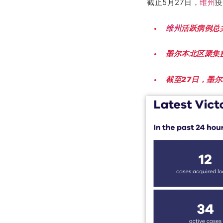
截止5月27日，
维州
疫
维州
活跃病例总
墨尔本北区聚集
截至27日，墨