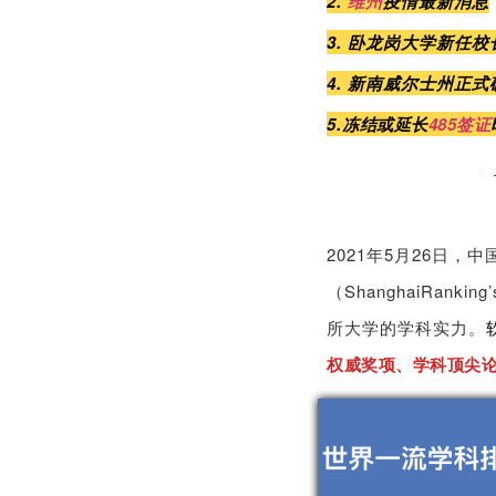
2
.
维州
疫情最新消息
3. 卧龙岗大学新任校
4
. 新南威尔士州正式
5.
冻结或延长
485
签证
2021年5月26日
（ShanghaiRanking’s
所大学的学科实力。
权威奖项、学科顶尖