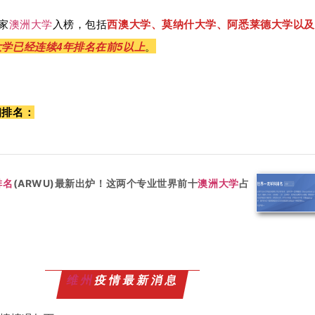
家
澳洲大学
入榜，包括
西澳大学、莫纳什大学、阿悉莱德大学以及
大学已经连续
4
年排名在前5
以上
。
细排名：
排名
(ARWU)最新出炉！这两个专业世界前十
澳洲大学
占
维州
疫情最新消息