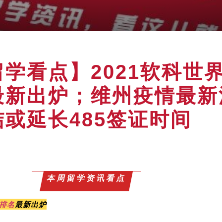
学看点】2021软科世
最新出炉；维州疫情最新
或延长485签证时间
本周留学资讯看点
学排名
最新出炉