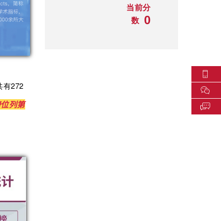
当前分
0
数
有272
榜位列第