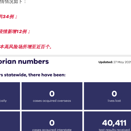
情情况如下：
共34例；
疫情新增12例；
尔本高风险场所增至近百个。