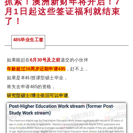
抓紧！澳洲新财年将开启！7
月1日起这些签证福利就结束
了！
485毕业生工签
如果能赶在
6月30号及之前
递交的小伙伴
年龄超过36周岁还能申请485
，赶不上，
如果是本科/授课型硕士毕业，
将失去申请485的资格，
研究型硕士/博士依旧可以申请
。