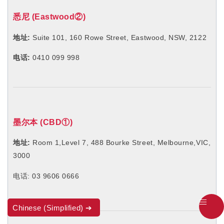
悉尼 (Eastwood②)
地址:
Suite 101, 160 Rowe Street, Eastwood, NSW, 2122
电话:
0410 099 998
墨尔本 (CBD①)
地址:
Room 1,Level 7, 488 Bourke Street, Melbourne,VIC,
3000
电话: 03 9606 0666
Chinese (Simplified)