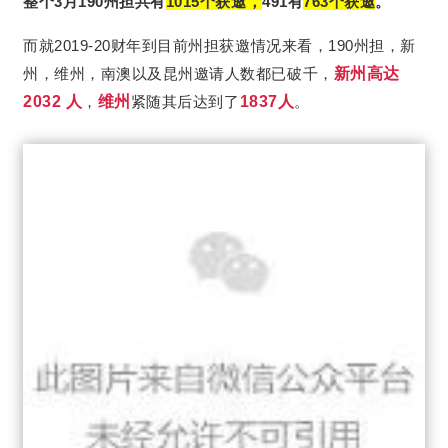
整个3月190州担共有
1015
个获邀
，
491有
763个
获邀
。
而就2019-20财年到目前州担获邀情况来看，190州担，新
州，维州，南澳以及昆州邀请人数都已破千，
新州高达
2032 人
，
维州
紧随其后达到了
1837人
。