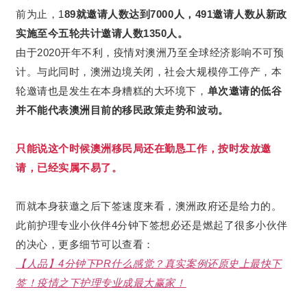
前为止，1
89就邀请人数达到7000人，491邀请人数从新政
实施至今五轮共计邀请人数1350人。
由于2020开年不利，疫情对澳洲乃至全球经济影响不可预
计。与此同时，澳洲边境关闭，社会大规模停工停产，本
轮邀请也是发生在本身糟糕的大环境下，
单次邀请的低谷
并不能代表澳洲目前的移民政策走势和波动。
只能说这个时候澳洲移民局还在勤恳工作，按时发放邀
请，已经实属不易了。
而就本身获邀之后下签速度来看，澳洲政府还是给力的。
此前护理专业小伙伴4分钟下签想必还是燃起了很多小伙伴
的决心，更多细节可以查看：
【人品】4分钟下PR什么感觉？真实案例还原史上最快下
签！疫情之下护理专业成最大赢家！