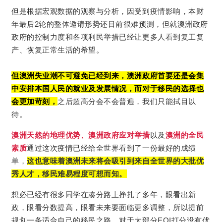
但是根据宏观数据的观察与分析，因受到疫情影响，本财
年最后2轮的整体邀请形势还目前很难预测，但就澳洲政府
政府的控制力度和各项利民举措已经让更多人看到复工复
产、恢复正常生活的希望。
但澳洲失业潮不可避免已经到来，澳洲政府首要还是会集
中安排本国人民的就业及发展情况，而对于移民的选择也
会更加苛刻，
之后超高分会不会普遍，我们只能拭目以
待。
澳洲天然的地理优势、澳洲政府应对举措
以及
澳洲的全民
素质
通过这次疫情已经给全世界看到了一份最好的成绩
单，
这也意味着澳洲未来将会吸引到来自全世界的大批优
秀人才，移民难易程度可想而知。
想必已经有很多同学在凑分路上挣扎了多年，眼看出新
政，眼看分数提高，眼看未来要面临更多调整，所以提前
规划一条适合自己的移民之路，对于大部分EOI打分没有优