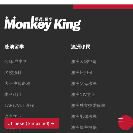
赴澳留学
澳洲移民
公/私立中学
澳洲入籍申请
名校预科
澳洲州担保
大一快捷课程
澳洲父母移民
本科/硕士
澳洲NIV签证
TAFE/VET课程
澳洲独立技术移民
语言学习
澳洲配偶移民
Chinese (Simplified)
澳洲游学
澳洲雇主担保