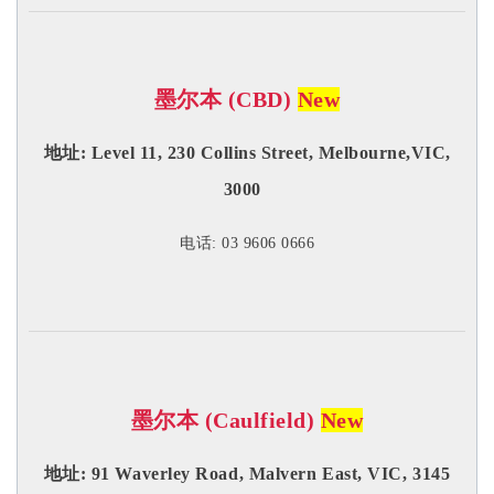
墨尔本 (CBD)
New
地址: Level 11, 230 Collins Street, Melbourne,VIC,
3000
电话: 03 9606 0666
墨尔本 (Caulfield)
New
地址:
91 Waverley Road, Malvern East, VIC, 3145