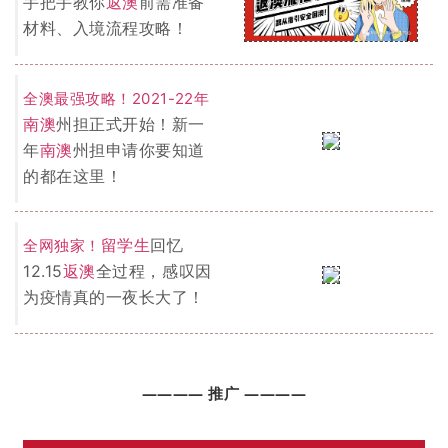
手把手教你
返澳
前需准备
材料、入境流程攻略！
全澳最强攻略！2021-22年
南澳
州担正式开始！新一
年
南澳
州担申请你要知道
的都在这里！
留学生
回忆
全网独家！
12.15
返澳
全过程，感叹因
为疫情真的一夜长大了！
———— 推广 ————