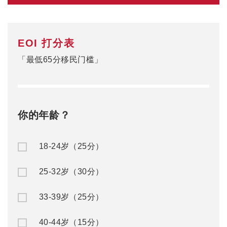
EOI 打分表
「最低65分移民门槛」
你的年龄？
18-24岁（25分）
25-32岁（30分）
33-39岁（25分）
40-44岁（15分）