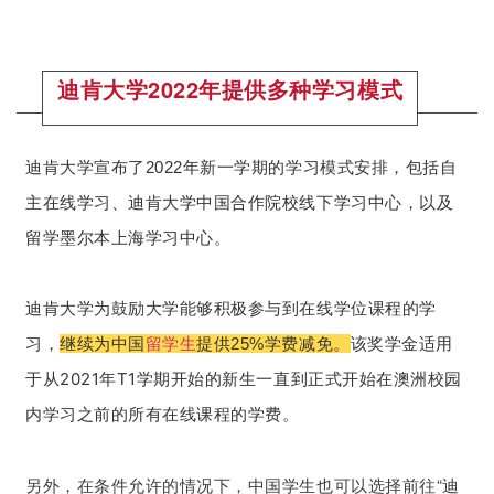
迪肯大学2022年提供多种学习模式
迪肯大学宣布了2022年新一学期的学习模式安排，包括自
主在线学习、迪肯大学中国合作院校线下学习中心，以及
留学墨尔本上海学习中心。
迪肯大学为鼓励大学能够积极参与到在线学位课程的学
该奖学金适用
习，
继续为中国
留学生
提供25%学费减免。
于从2021年T1学期开始的新生一直到正式开始在澳洲校园
内学习之前的所有在线课程的学费。
另外，在条件允许的情况下，中国学生也可以选择前往“迪