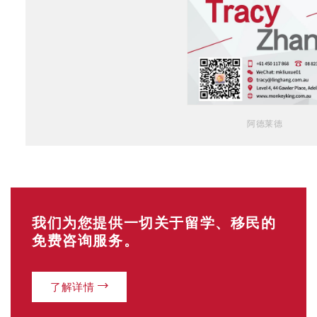
阿德莱德
我们为您提供一切关于留学、移民的
免费咨询服务。
了解详情