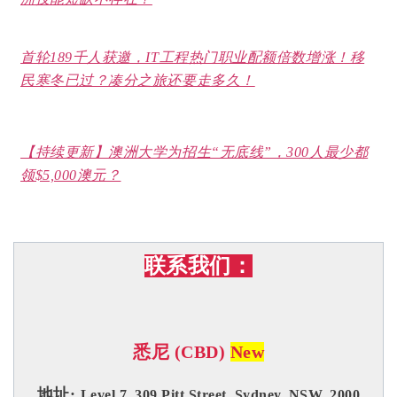
首轮189千人获邀，IT工程热门职业配额倍数增涨！移
民寒冬已过？凑分之旅还要走多久！
【持续更新】澳洲大学为招生“无底线”，300人最少都
领$5,000澳元？
联系我们：
悉尼 (CBD)
New
地址:
Level 7, 309 Pitt Street, Sydney, NSW, 2000