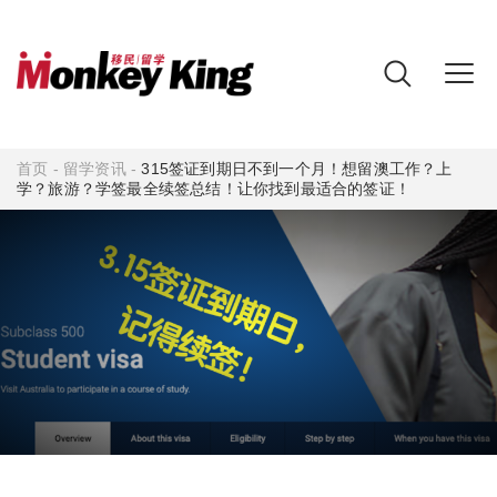
首页
-
留学资讯
-
315签证到期日不到一个月！想留澳工作？上
学？旅游？学签最全续签总结！让你找到最适合的签证！