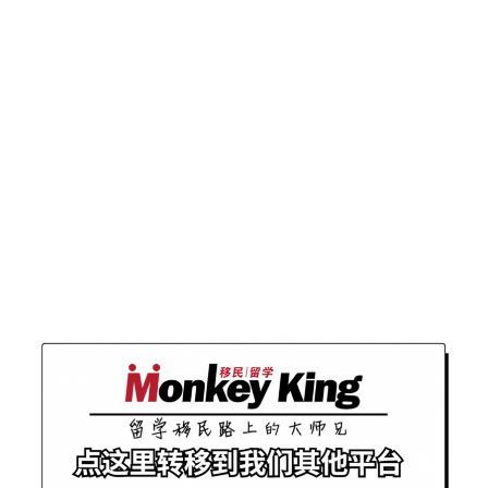
往期推荐
2024 AMEC EXPO现
场回顾！各界精英齐
聚Hilton，帮你从留学
｜移民｜求职三方面
扫清一切障碍！
澳洲留学新生配额拟
定！明年开始只能招
27万！蛋糕定好谁能
分得大头呢？