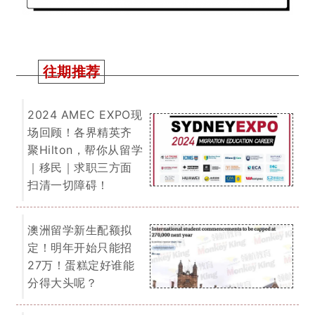
一文搞懂！今年境外
申请人移民澳洲机遇
在哪！如何规划可更
快拿到PR！干货满满
建议收藏慢慢看！
2025 QS 世界大学排
名出炉！又是澳区赢
麻的一年！整体排名
上涨！各大学纷纷开
启活宝型宣传模式～
我们为您提供一切关于留学、移民的