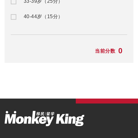
赴澳留学
澳洲移民
公/私立中学
澳洲入籍申请
名校预科
澳洲州担保
大一快捷课程
澳洲父母移民
本科/硕士
澳洲NIV签证
TAFE/VET课程
澳洲独立技术移民
语言学习
澳洲配偶移民
澳洲游学
澳洲雇主担保
澳洲职业评估
澳洲签证
最新资讯