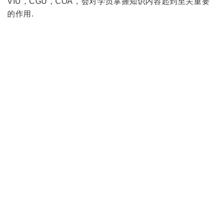
VIU，CGU，COA，会对学员掌握知识内容起到至关重要
的作用.