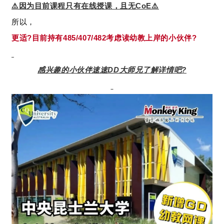
⚠️因为目前课程只有在线授课，且无CoE⚠️
所以，
更适?目前持有485/407/482考虑读幼教上岸的小伙伴?
感兴趣的小伙伴速速DD大师兄了解详情吧?