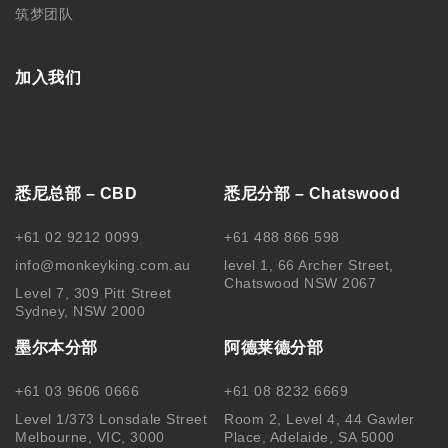
筑梦团队
加入我们
悉尼总部 – CBD
悉尼分部 – Chatswood
+61 02 9212 0099
+61 488 866 598
info@monkeyking.com.au
level 1, 66 Archer Street,
Chatswood NSW 2067
Level 7, 309 Pitt Street
Sydney, NSW 2000
墨尔本分部
阿德莱德分部
+61 03 9606 0666
+61 08 8232 6669
Level 1/373 Lonsdale Street
Room 2, Level 4, 44 Gawler
Melbourne, VIC, 3000
Place, Adelaide, SA 5000