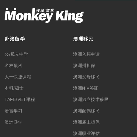
赴澳留学
澳洲移民
公/私立中学
澳洲入籍申请
名校预科
澳洲州担保
大一快捷课程
澳洲父母移民
本科/硕士
澳洲NIV签证
TAFE/VET课程
澳洲独立技术移民
语言学习
澳洲配偶移民
澳洲游学
澳洲雇主担保
澳洲职业评估