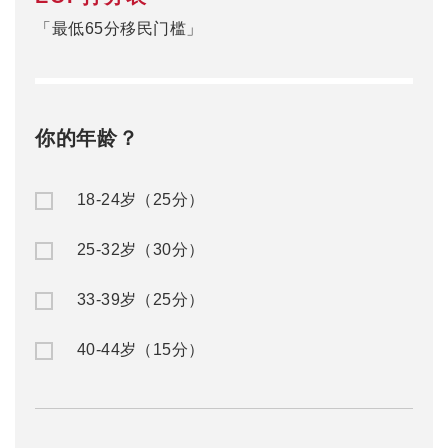
0
当前分数
赴澳留学
澳洲移民
公/私立中学
澳洲入籍申请
名校预科
澳洲州担保