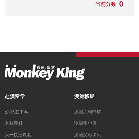
大一快捷课程
澳洲父母移民
本科/硕士
澳洲NIV签证
TAFE/VET课程
澳洲独立技术移民
语言学习
澳洲配偶移民
澳洲游学
澳洲雇主担保
澳洲职业评估
澳洲签证
最新资讯
毕业生工作签证
留学资讯
旅游签证
移民资讯
澳洲游学
公司活动
澳洲ART上诉服务
联系我们
学生签证