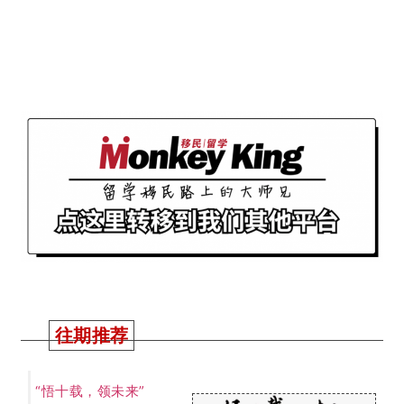
“悟十载，领未来”
MonkeyKing&领航教
十周年庆典晚宴回
育
顾
485补偿签细节出炉！
疫情在境外都可以申
请！2027年截止申
请！唯一要注意这个
坑！
南澳州担正式收炉！
大师兄独家数据总
结！下个财年南澳继
续大放异彩还是另有
新计谋？