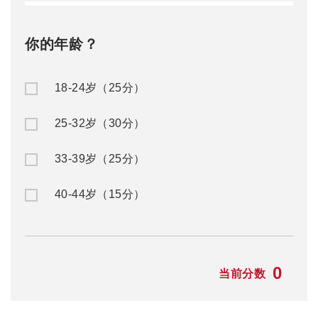
赴澳留学
澳洲移民
公/私立中学
澳洲入籍申请
名校预科
澳洲州担保
大一快捷课程
澳洲父母移民
本科/硕士
澳洲NIV签证