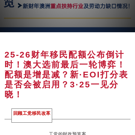
25-26财年移民配额公布倒计
时！澳大选前最后一轮博弈！
配额是增是减？新·EOI打分表
是否会被启用？3·25一见分
晓！
回顾工党移民改革
工党的财政预算案