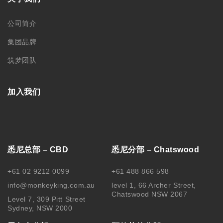
墨尔本分部
阿德莱德分部
+61 03 9606 0666
+61 08 8232 6669
Level 1/373 Lonsdale Street
Room 2, Level 4, 44 Gawler
Melbourne, VIC, 3000
Place, Adelaide, SA 5000
中国苏州分部
中国哈尔滨
188 0622 0010
0451-82276437 /
15145064975
苏州工业园区思安街99号鑫能商
务广场1幢803
黑龙江省哈尔滨市南岗区文明街
56号
关注我们