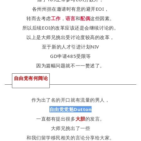
各州州担在邀请时有意的避开EOI，
转而去考虑
工作
，
语言
和
配偶
这些因素。
所以后续EOI的改革应该还是会继续讨论的。
以上是大师兄挑出受讨论度较高的改革，
至于新的人才引进计划NIV
GD申请485受限等
因为篇幅问题就不一一赘述了。
自由党有何阔论
作为出了名的开口就有流量的男人，
自由党党魁Dutton
一直都有提出很多
大胆
的发言。
大师兄挑出了一些
和我们留学移民相关的言论分享给大家。