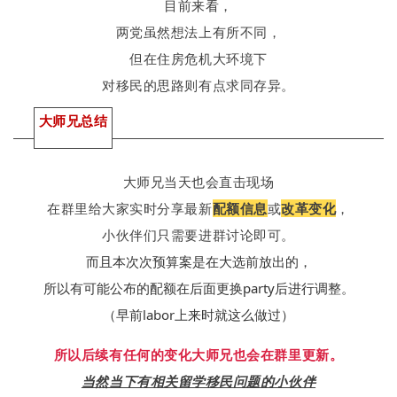
目前来看，
两党虽然想法上有所不同，
但在
住房危
机
大环境下
对移民的思路则有点求同存异。
大师兄总结
大师兄当天也会直击现场
在群里给大家实时分享最新
配额信息
或
改革变化
，
小伙伴们只需要进群讨论即可。
而且本次
次预算案是在大
选前放出的，
所以有可能公布的配额在后面更换party后进行调整。
（早前labor上来时就这么做过）
所以后续有任何的变化大师兄也会在群里更新。
当然当下有相关留学移民问题的小伙伴