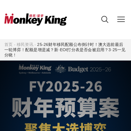
首页
-
移民资讯
-
25-26财年移民配额公布倒计时！澳大选前最后
一轮博弈！配额是增是减？新·EOI打分表是否会被启用？3·25一见
分晓！