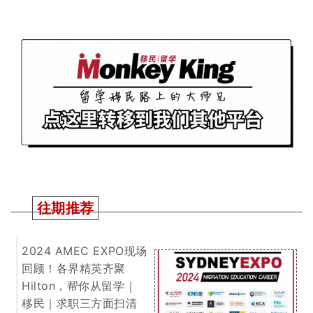
移民｜求职三方面扫清
一切障碍！
澳洲留学新生配额拟
定！明年开始只能招27
万！蛋糕定好谁能分得
大头呢？
一文搞懂！今年境外申
请人移民澳洲机遇在
哪！如何规划可更快拿
到PR！干货满满建议收
藏慢慢看！
2025 QS 世界大学排名
出炉！又是澳区赢麻的