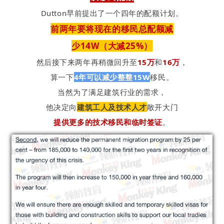
Dutton早前
提出了一个四年的配额计划。
前两年要将现在的
移民总配额减
少14W（大减25%）
然后接下来两年再稍微回升至
15万
和
16万
，
算一下
4年可以减少整整15W
移民。
当然为了满足建筑行业的需求，
他决定向
建筑工人及技术人才
敞开大门
提供更多的技术移民和临时签证
。