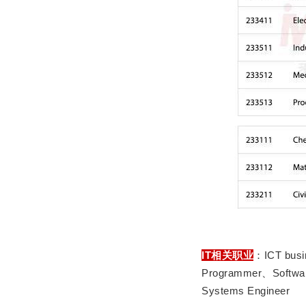
IT相关职业
：ICT busi
Programmer、Software
Systems Engineer