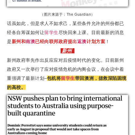
（图片来源于：The Guardian）
话虽如此，但是求人不如求己，某些条件允许的州份都已
经各自筹谋如何让
留学生
尽快回来上课。目前最新的消息
是
新州和
南澳
已经向联邦政府提出
返澳
计划方案
！
新州
新州政府率先作出反应应对后疫情时代的变化。日前新州
政府又一次举行了应对疫情危机的内阁会议，在会议中着
重强调了最新计划–
包机将
留学生
带回澳洲，拯救深陷困境
的高校。