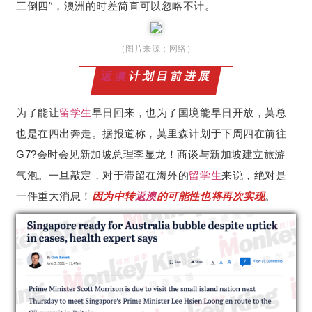
三倒四”，澳洲的时差简直可以忽略不计。
（图片来源：网络）
返澳
计划目前进展
为了能让
留学生
早日回来，也为了国境能早日开放，莫总
也是在四出奔走。据报道称，莫里森计划于下周四在前往
G7?会时会见新加坡总理李显龙！商谈与新加坡建立旅游
气泡。一旦敲定，对于滞留在海外的
留学生
来说，绝对是
一件重大消息！
因
为
中转
返澳
的可能性也将再次实现
。