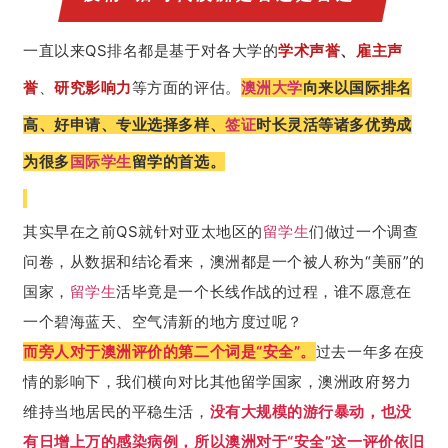
一直以来QS排名都是基于对各大学的
学术声誉
、
雇主声
誉
、
研究影响力
等方面的评估。
澳洲大学
向来以国际排名
高、好申请、专业选择多样、
签证
时长灵活等诸多优势成
为很多
国际学生
留学的首选。
其实早在之前QS就针对亚太地区的
留学生
们做过一个调查
问卷，从数据和结论看来，澳洲都是一个被人称为“美丽”的
国家，
留学生
活毕竟是一个长线作战的过程，谁不愿意在
一个碧海蓝天、空气清新的地方度过呢？
而旁人对于澳洲评价的第二个词是“安全”。
过去一年多在疫
情的影响下，我们横向对比其他留学国家，澳洲政府努力
维持当地居民的平稳生活，
没有大规模的游行暴动，也没
有日增上万的感染病例，所以澳洲对于“安全”这一评价依旧