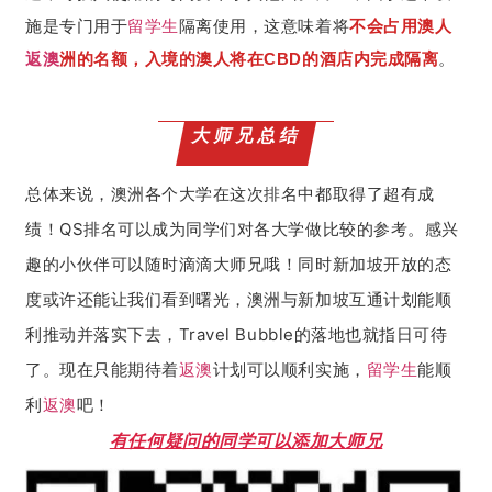
施是专门用于
留学生
隔离使用，这意味着将
不会占用澳人
返澳
洲的名额，入境的澳人将在CBD的酒店内完成隔离
。
大师兄总结
总体来说，澳洲各个大学在这次排名中都取得了超有成
绩！
QS排名可以成为同学们对各大学做比较的参考。
感兴
趣的小伙伴可以随时滴滴大师兄哦！同时新加坡开放的态
度或许还能让我们看到曙光，澳洲与新加坡互通计划能顺
利推动并落实下去，Travel Bubble的落地也就指日可待
了。
现在只能期待着
返澳
计划可以顺利实施，
留学生
能顺
利
返澳
吧！
有任何疑问的同学可以添加大师兄