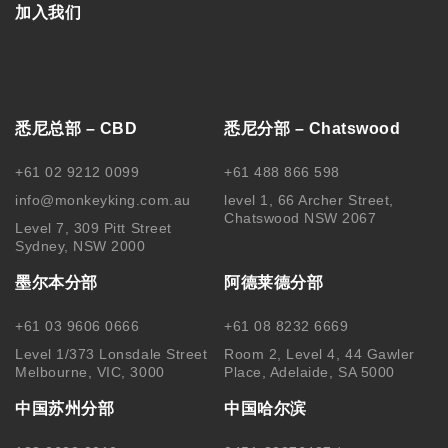
加入我们
悉尼总部 – CBD
悉尼分部 – Chatswood
+61 02 9212 0099
+61 488 866 598
info@monkeyking.com.au
level 1, 66 Archer Street,
Chatswood NSW 2067
Level 7, 309 Pitt Street
Sydney, NSW 2000
墨尔本分部
阿德莱德分部
+61 03 9606 0666
+61 08 8232 6669
Level 1/373 Lonsdale Street
Room 2, Level 4, 44 Gawler
Melbourne, VIC, 3000
Place, Adelaide, SA 5000
中国苏州分部
中国哈尔滨