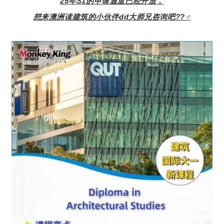
25年S1的申请通道已经开放，
想来澳洲读建筑的小伙伴dd大师兄咨询吧??‍♂️