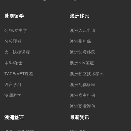
赴澳留学
澳洲移民
公/私立中学
澳洲入籍申请
名校预科
澳洲州担保
大一快捷课程
澳洲父母移民
本科/硕士
澳洲NIV签证
TAFE/VET课程
澳洲独立技术移民
语言学习
澳洲配偶移民
澳洲游学
澳洲雇主担保
澳洲职业评估
澳洲签证
最新资讯