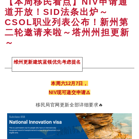
【本周移民看点】NIV申请通
道开放！SID法条出炉～
CSOL职业列表公布！新州第
二轮邀请来啦～塔州州担更新
～
维州更新建筑蓝领优先考虑提名
本周六12月7日，
NIV现可递交申请⚠️
移民局官网更新全部详细要求🔥