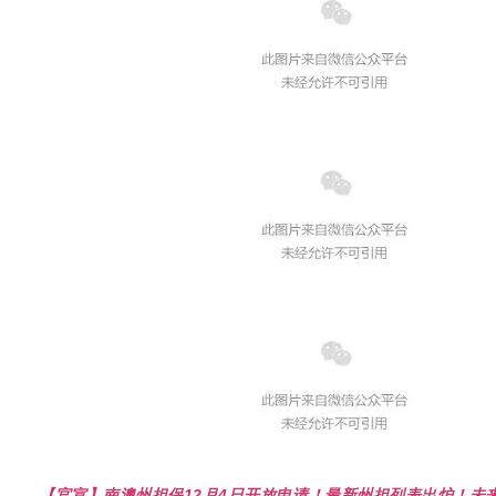
【官宣】南澳州担保12月4日开放申请！最新州担列表出炉！未