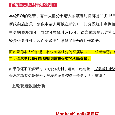
在这里大师兄需要强调：
本轮EOI的邀请，有一大部分申请人的获邀时间都是11月1
新政实施当天，多数申请人可以在新的EOI打分系统中拿到偏
单身的额外加分，导致分数飙升5-15分。语言成绩的八炸和CCL
经是必要条件，反而更多学生拿到了5分的工作加分。
而如果你本人恰恰是一名仅有基础分的应届毕业生，或者你还在
中，请
尽早找我们帮您规划州担保类的移民选择。
如果你还不了解新的EOI打分机制，请点击此链接：
【重磅】新政
分系统细节更新曝光，移民局反复强调一件事，千万留意！
上轮获邀数据分析
MonkeyKing独家建议