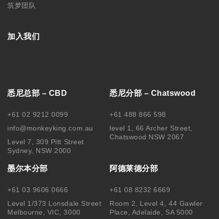
筑梦团队
加入我们
悉尼总部 – CBD
悉尼分部 – Chatswood
+61 02 9212 0099
+61 488 866 598
info@monkeyking.com.au
level 1, 66 Archer Street,
Chatswood NSW 2067
Level 7, 309 Pitt Street
Sydney, NSW 2000
墨尔本分部
阿德莱德分部
+61 03 9606 0666
+61 08 8232 6669
Level 1/373 Lonsdale Street
Room 2, Level 4, 44 Gawler
Melbourne, VIC, 3000
Place, Adelaide, SA 5000