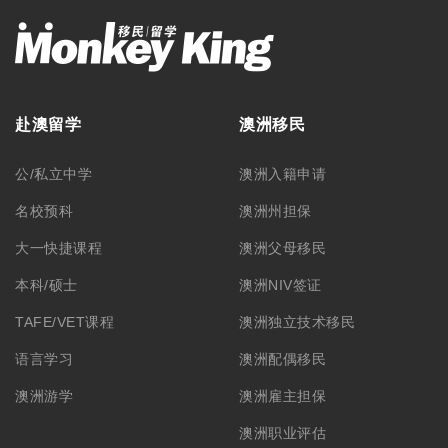
赴澳留学
澳洲移民
公/私立中学
澳洲入籍申请
名校预科
澳洲州担保
大一快捷课程
澳洲父母移民
本科/硕士
澳洲NIV签证
TAFE/VET课程
澳洲独立技术移民
语言学习
澳洲配偶移民
澳洲游学
澳洲雇主担保
澳洲职业评估