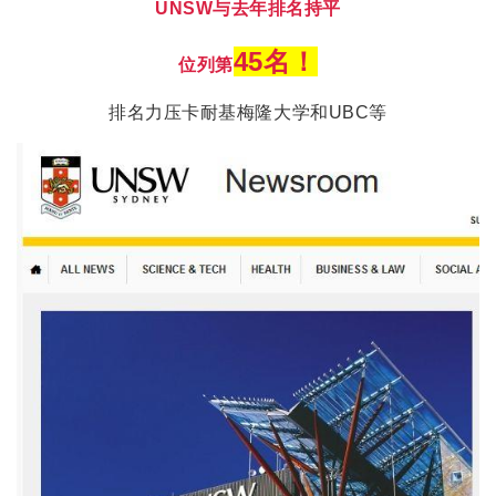
UNSW与去年排名持平
45名！
位列第
排名力压卡耐基梅隆大学和UBC等