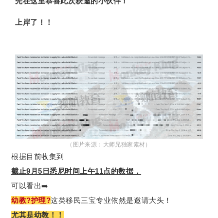
先在这里恭喜此次获邀的小伙伴！
上岸了！！
（图片来源：
大师兄独家素材）
根据目前收集到
截止9月5日悉尼时间上午11点的数据，
可以看出➡️
幼教?护理?
这类移民三宝专业依然是邀请大头！
尤其是幼教！！