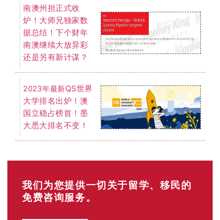
免费咨询服务。
了解详情
EOI 打分表
「最低65分移民门槛」
你的年龄？
18-24岁（25分）
25-32岁（30分）