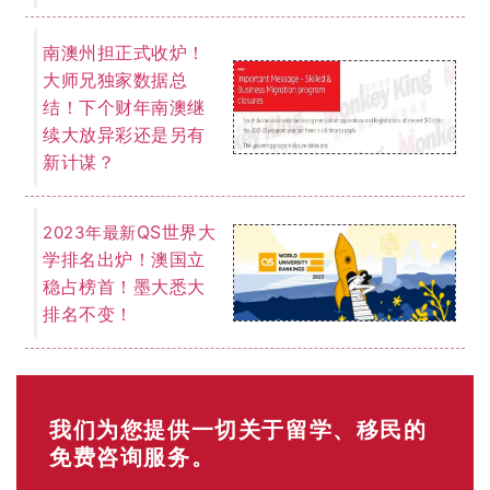
南澳州担正式收炉！
大师兄独家数据总
结！下个财年南澳继
续大放异彩还是另有
新计谋？
QS世界大
2023年最新
学排名出炉！澳国立
稳占榜首！墨大悉大
排名不变！
我们为您提供一切关于留学、移民的
免费咨询服务。