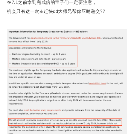
在7.1之前拿到完成信的宝子们一定要注意，
机会只有这一次⚠️赶快dd大师兄帮你压哨递交??