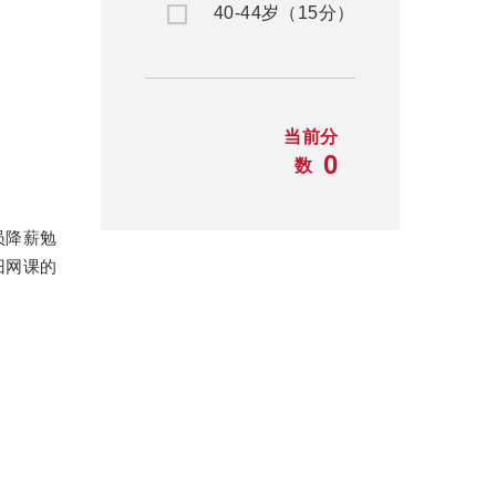
40-44岁（15分）
当前分
0
数
。
员降薪勉
旧网课的