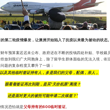
州的第二轮疫情爆发，让澳洲开始陷入了抗疫以来最为被动的状态
新财年预算案迟迟未公布、政府还在不断的投钱四处补贴、学校裁
这些
放到我们广大同胞身上，除了留学生群体面临的无法入境，依
，
问题的复杂程度又攀升了一级：
签以及其他临时签证持有人，多是我们的父母，配偶，亲人，
眼看着签证再次到期，是买”天价机票“离境？
还是面对更大的被拒可能申请二次续签？“
的情况恐怕就是
父母持有的600临时签证
。