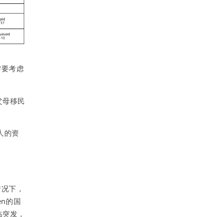
需要考虑
父母移民
人的资
情况下，
e
n的国
临突发，