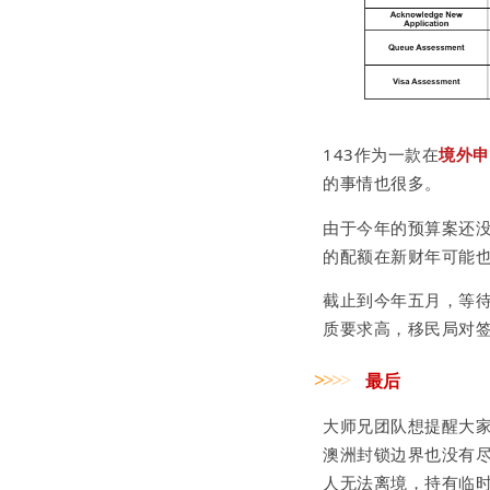
143作为一款在
境外申
的事情也很多。
由于今年的预算案还
的配额在新财年可能
截止到今年五月，等
质要求高，
移民局对签
最后
>
>
>
>
大师兄团队想提醒大家
澳洲封锁边界也没有
人
无法
离境，持有临