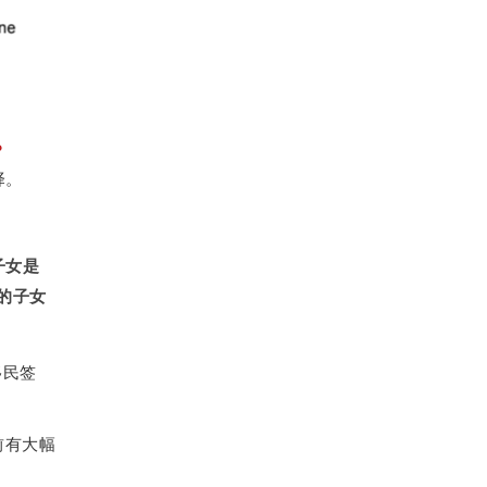
？
择。
子女是
亚的子女
移民签
前有大幅