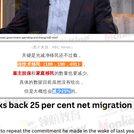
（图片来源：ABC News）
关键是光减净移民还不过瘾，
连技术移民（189，190，491）
，
雇主担保
和
家庭移民
的数量也要减少。
具体的数据目前虽然没有给出，
但是大概也会
减少25%
的。