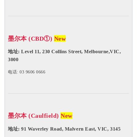
墨尔本 (CBD①)
New
地址: Level 11, 230 Collins Street, Melbourne,VIC,
3000
电话: 03 9606 0666
墨尔本 (Caulfield)
New
地址:
91 Waverley Road, Malvern East, VIC, 3145