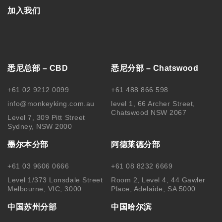
加入我们
悉尼总部 – CBD
悉尼分部 – Chatswood
+61 02 9212 0099
+61 488 866 598
info@monkeyking.com.au
level 1, 66 Archer Street,
Chatswood NSW 2067
Level 7, 309 Pitt Street
Sydney, NSW 2000
墨尔本分部
阿德莱德分部
+61 03 9606 0666
+61 08 8232 6669
Level 1/373 Lonsdale Street
Room 2, Level 4, 44 Gawler
Melbourne, VIC, 3000
Place, Adelaide, SA 5000
中国苏州分部
中国哈尔滨