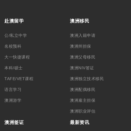
赴澳留学
澳洲移民
公/私立中学
澳洲入籍申请
名校预科
澳洲州担保
大一快捷课程
澳洲父母移民
本科/硕士
澳洲NIV签证
TAFE/VET课程
澳洲独立技术移民
语言学习
澳洲配偶移民
澳洲游学
澳洲雇主担保
澳洲职业评估
澳洲签证
最新资讯