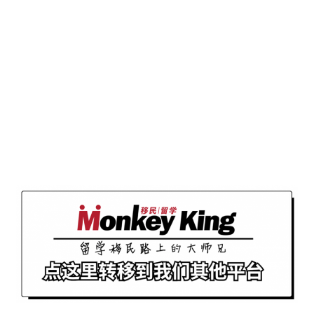
往期推荐
“悟十载，领未来”
MonkeyKing&领航教
十周年庆典晚宴回
育
顾
485补偿签细节出炉！
疫情在境外都可以申
请！2027年截止申
请！唯一要注意这个
坑！