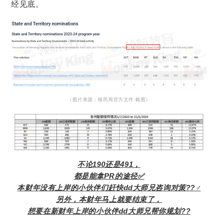
经见底。
（图片来源：移民局官方文件 截图）
不论190还是491，
都是能拿PR的途径✅
本财年没有上岸的小伙伴们赶快dd大师兄咨询对策??‍♂️
另外，本财年马上就要结束了，
想要在新财年上岸的小伙伴dd大师兄帮你规划??