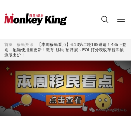
首页
-
移民资讯
-
【本周移民看点】6.13第二轮189邀请！485下签
雨～配额使用量更新！教育·移民·招聘展～EOI 打分表改革智库预
测版出炉！