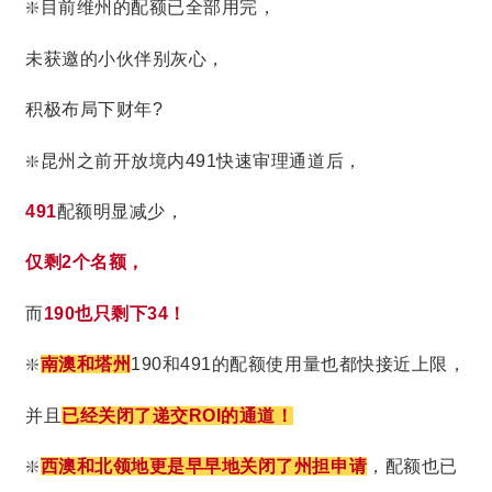
❇️目前维州的配额已全部用完，
未获邀的小伙伴别灰心，
积极布局下财年?
❇️昆州之前开放境内491快速审理通道后，
491
配额明显减少，
仅剩2个名额，
而
1
90也只剩下34！
❇️
南澳和塔州
190和491的配额使用量也都快接近上限，
并且
已经关闭了递交ROI的通道！
❇️
西澳和北领地更是早早地关闭了州担申请
，配额也已