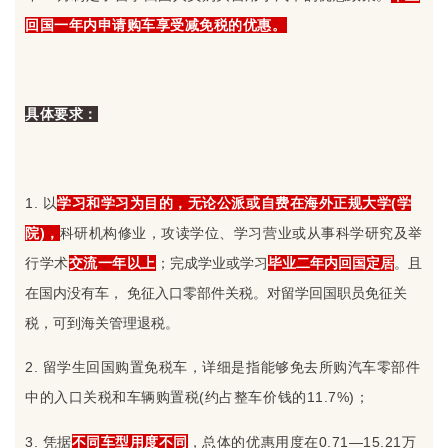
回国一年内申请购车享受减免税的优惠。
具体要求：
1. 以
学习和学习为目的，无论公派或自费在海外正规大学(学
院)，
科研机构修业，攻读学位、学习营业或从事科学研究及举
行学术
交流一年以上
；
完成学业或学习
毕业二年内回国定居
。且
在国内没有车， 免征入口零部件关税。对留学回国职员免征关
税，可到海关管理退税。
2. 留学生回国购置免税车，详细是指能够免去所购汽车零部件
中的入口关税和车辆购置税(约占整车价钱的11.7%)；
3. 凭据
不同车型用度不同
，总体的优惠用度在0.71—15.21万