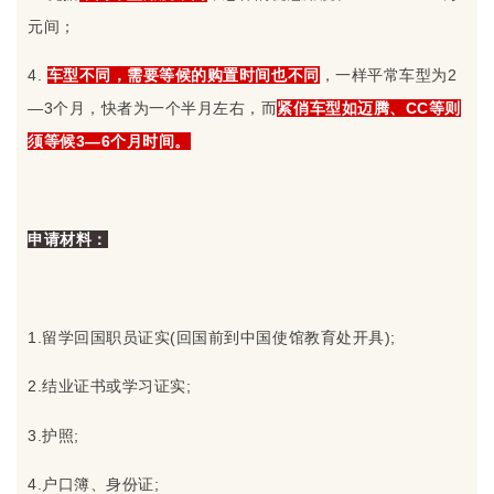
元间；
4.
车型不同，需要等候的购置时间也不同
，一样平常车型为2
—3个月，快者为一个半月左右，而
紧俏车型如迈腾、CC等则
须等候3—6个月时间。
申请材料：
1.留学回国职员证实(回国前到中国使馆教育处开具);
2.结业证书或学习证实;
3.护照;
4.户口簿、身份证;