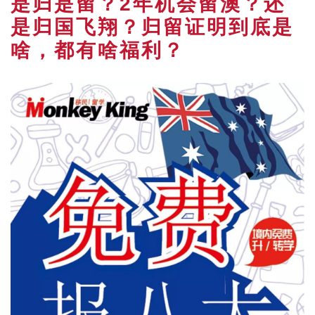
是归是留？2年机会留澳？还
是归国飞翔？归留证明到底是
啥，都有啥福利？