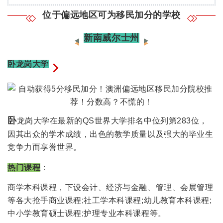
尼
位于偏远地区可为移民加分的学校
墨
尔
新南威尔士州
本，
而
卧龙岗大学
澳
洲
为
了
卧
龙岗大学在最新的QS世界大学排名中位列第283位，
鼓
因其出众的学术成绩，出色的教学质量以及强大的毕业生
励
竞争力而享誉世界。
新
移
热门课程
：
民
商学本科课程，下设会计、经济与金融、管理、会展管理
定
等各大抢手商业课程;社工学本科课程;幼儿教育本科课程;
居
中小学教育硕士课程;护理专业本科课程等。
在