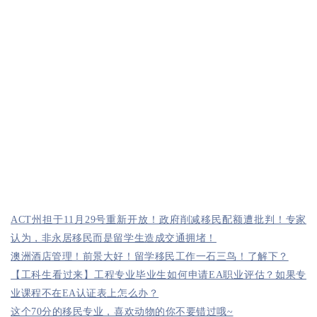
ACT州担于11月29号重新开放！政府削减移民配额遭批判！专家
认为，非永居移民而是留学生造成交通拥堵！
澳洲酒店管理！前景大好！留学移民工作一石三鸟！了解下？
【工科生看过来】工程专业毕业生如何申请EA职业评估？如果专
业课程不在EA认证表上怎么办？
这个70分的移民专业，喜欢动物的你不要错过哦~