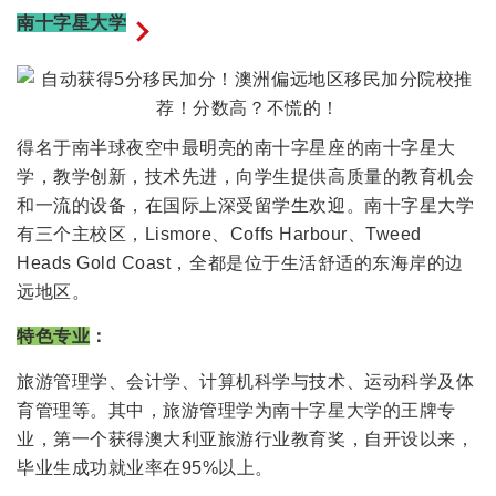
其
南十字星大学
他
城
市
可
得名于南半球夜空中最明亮的南十字星座的南十字星大
谓
学，教学创新，技术先进，向学生提供高质量的教育机会
煞
和一流的设备，在国际上深受留学生欢迎。南十字星大学
费
有三个主校区，Lismore、Coffs Harbour、Tweed
苦
Heads Gold Coast，全都是位于生活舒适的东海岸的边
心。
远地区。
现
在
特色专业
：
澳
旅游管理学、会计学、计算机科学与技术、运动科学及体
洲
育管理等。其中，旅游管理学为南十字星大学的王牌专
移
业，第一个获得澳大利亚旅游行业教育奖，自开设以来，
民
毕业生成功就业率在95%以上。
局