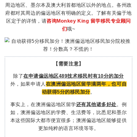
周边地区、墨尔本及澳大利首都地区以外的地点。各州政
留
府都对其周边的偏远地区有明确的定义。了解有关偏于地
学
区定于的详情，请
咨询Monkey King 留学移民专业顾问
的
们
哦~
小
伙
伴
们
都
【需要注意】
会
除了
在申请偏远地区489技术移民时有10分的加分
第
外，如果申请人
在澳洲偏远地区留学满两年，也可自
一
动获得5分的移民加分
。
想
到
事实上，在澳洲偏远地区留学
还有其他诸多好处
。例
居
如，澳洲偏远地区的学费、生活费等，比悉尼和墨尔
住
本这些国际大都市便宜很多；澳洲偏远地区能够提供
在
更加纯粹的语言环境等等。
悉