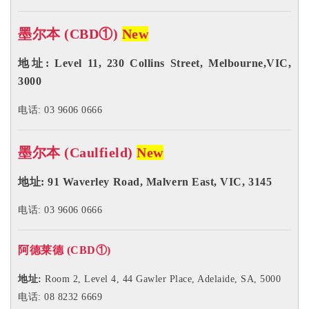
墨尔本 (CBD①)
New
地址: Level 11, 230 Collins Street, Melbourne,VIC,
3000
电话: 03 9606 0666
墨尔本 (Caulfield)
New
地址:
91 Waverley Road, Malvern East, VIC, 3145
电话: 03 9606 0666
阿德莱德 (CBD
①
)
地址:
Room 2, Level 4, 44 Gawler Place, Adelaide, SA, 5000
电话: 08 8232 6669