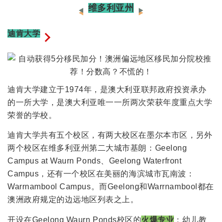
已
维多利亚州
经
将
迪肯大学
EOI
分
数
门
迪肯大学建立于1974年，是澳大利亚联邦政府投资承办
槛
的一所大学，是澳大利亚唯一一所两次荣获年度重点大学
提
荣誉的学校。
高
至
迪肯大学共有五个校区，有两大校区在墨尔本市区，另外
65
两个校区在维多利亚州第二大城市基朗：Geelong
分，
Campus at Waurn Ponds、Geelong Waterfront
那
Campus，还有一个校区在美丽的海滨城市瓦南波：
如
Warrnambool Campus。而Geelong和Warrnambool都在
何
澳洲政府规定的边远地区列表之上。
选
开设在Geelong Waurn Ponds校区的
火爆专业
：幼儿教
择？