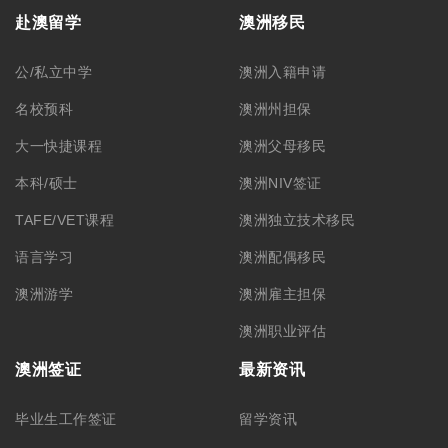
赴澳留学
澳洲移民
公/私立中学
澳洲入籍申请
名校预科
澳洲州担保
大一快捷课程
澳洲父母移民
本科/硕士
澳洲NIV签证
TAFE/VET课程
澳洲独立技术移民
语言学习
澳洲配偶移民
澳洲游学
澳洲雇主担保
澳洲职业评估
澳洲签证
最新资讯
毕业生工作签证
留学资讯