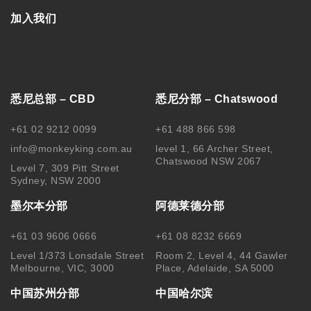
加入我们
悉尼总部 – CBD
悉尼分部 – Chatswood
+61 02 9212 0099
+61 488 866 598
info@monkeyking.com.au
level 1, 66 Archer Street,
Chatswood NSW 2067
Level 7, 309 Pitt Street
Sydney, NSW 2000
墨尔本分部
阿德莱德分部
+61 03 9606 0666
+61 08 8232 6669
Level 1/373 Lonsdale Street
Room 2, Level 4, 44 Gawler
Melbourne, VIC, 3000
Place, Adelaide, SA 5000
中国苏州分部
中国哈尔滨