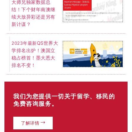
大师兄独家数据总
结！下个财年南澳继
续大放异彩还是另有
新计谋？
QS世界大
2023年最新
学排名出炉！澳国立
稳占榜首！墨大悉大
排名不变！
我们为您提供一切关于留学、移民的
免费咨询服务。
了解详情