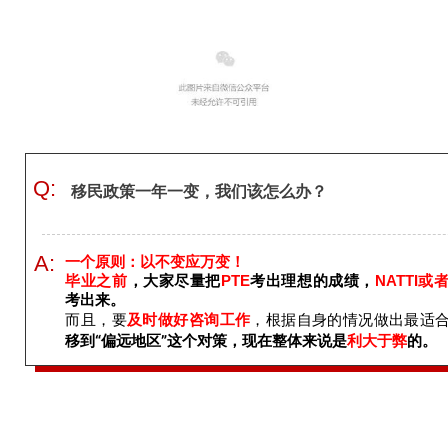
Q:
移民政策一年一变，我们该怎么办？
A:
一个原则：以不变应万变！
毕业之前
，大家尽量把
PTE
考出理想的成绩，
NATTI或
考出来。
而且，要
及时做好咨询工作
，根据自身的情况做出最适
移到“偏远地区”这个对策，现在整体来说是
利大于弊
的。