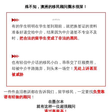
殊不知，澳洲的移民顾问圈水很深！
有的学生明明在学生签到期前，就把换签证的资料
准备好递交给中介，结果因为中介递签不专业不及
时，
把合法的留学生变成了非法的黑民
。
也有轻信中介话的移民小白，乖乖交了巨额费用，
却被中介半路抛弃，到头来一场空！
无处上诉甚至
被威胁
一件件血泪教训都在告诉我们，留学移民，一定要找
负责靠
谱有经验的顾问
！
在墨尔本
就有这样一位超强顾问
通过率极高！