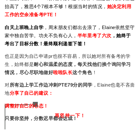
抬高了，雅思4个7根本不够！根据当时的情况，
她决定利用
工作的空余准备考PTE！
白天上班晚上自学
，周末朋友们都出去浪了，Elaine依然坚守
家中独自苦学。功夫不负有心人，
半年里考了六次
，她终于
考出了目标分数！
最终顺利递签下签！
所有备考的学
也正是因为自己申请pr也很不容易，所以她对
生，始终都是
耐心和温柔的态度，每天找他们挨个询问学习
情况，尽心尽职地做好
啦啦队长
这个角色
！
对
所有边上学工作边冲刺PTE79分的同学
，Elaine也毫不吝啬
地
分享了自己的建议：
调整好自己的心态！
再坚持一下！
只要你坚持，分数迟早都会达成！