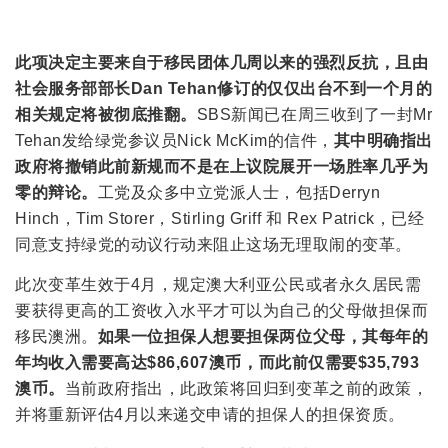
此项决定主要来自于移民团体几周以来的强烈反抗，且由
社会服务部部长Dan Tehan修订的仅仅出台不到一个月的
相关规定将被彻底推翻。
SBS新闻已在周三收到了一封Mr
Tehan发给绿党参议员Nick McKim的信件，
其中明确指出
政府将撤销此前新规而不是在上议院展开一场胜率几乎为
零的辩论。
工党及众多中立党派人士，包括Derryn
Hinch，Tim Storer，Stirling Griff 和 Rex Patrick，已经
同意支持绿党的动议行动来阻止这场无理取闹的变革。
此次变革生效于4月，规定澳大利亚公民或者永久居民需
要获得更高的工资收入水平才可以为自己的父母做担保而
移民澳洲。
如果一位担保人想要担保两位父母，其每年的
年均收入需要高达$86,607澳币，而此前仅需要$35,793
澳币。
当前政府指出，此政策将回归到变革之前的政策，
并将重新评估4月以来递交申请的担保人的担保资质。