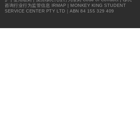
咨询行业行为监管信息 IRMAP
| MONKEY KING STUDENT
SERVICE CENTER PTY LTD｜ABN 84 155 329 409