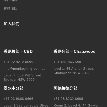
筑梦团队
加入我们
悉尼总部 – CBD
悉尼分部 – Chatswood
+61 02 9212 0099
+61 488 866 598
info@monkeyking.com.au
level 1, 66 Archer Street,
Chatswood NSW 2067
Level 7, 309 Pitt Street
Sydney, NSW 2000
墨尔本分部
阿德莱德分部
+61 03 9606 0666
+61 08 8232 6669
Level 1/373 Lonsdale Street
Room 2, Level 4, 44 Gawler