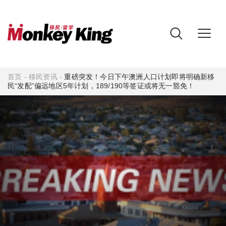
首页
-
移民资讯
-
重磅突发！今日下午澳洲人口计划即将明确新移
民“发配”偏远地区5年计划，189/190等签证或将无一豁免！