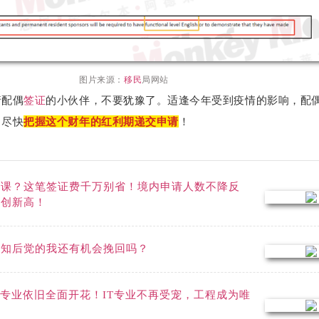
图片来源：
移民
局网站
请配偶
签证
的小伙伴，不要犹豫了。适逢今年受到疫情的影响，配
，尽快
把握这个财年的红利期递交申请
！
网课？这笔签证费千万别省！境内申请人数不降反
率创新高！
后知后觉的我还有机会挽回吗？
 | 医护专业依旧全面开花！IT专业不再受宠，工程成为唯