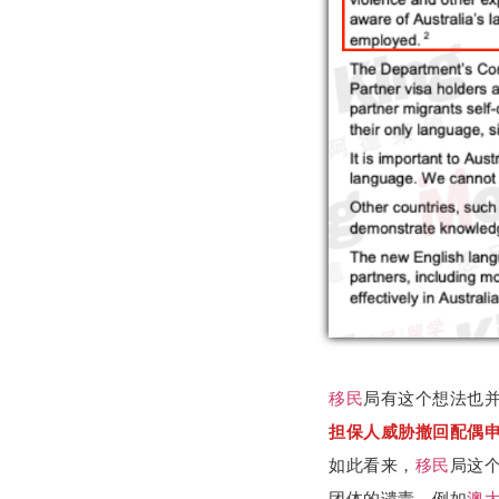
移民
局有这个想法也并
担保人威胁撤回配偶
如此看来，
移民
局这
团体的谴责，例如
澳