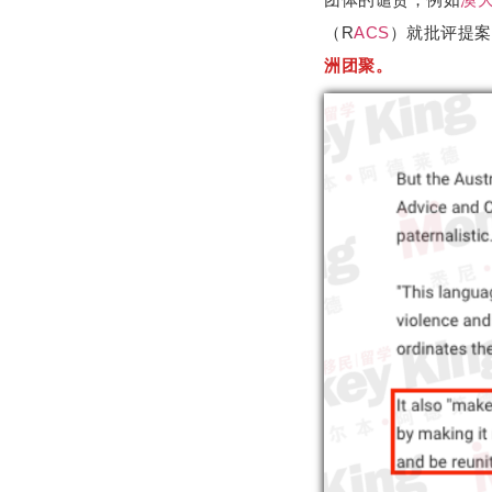
（R
ACS
）就批评提案
洲团聚。