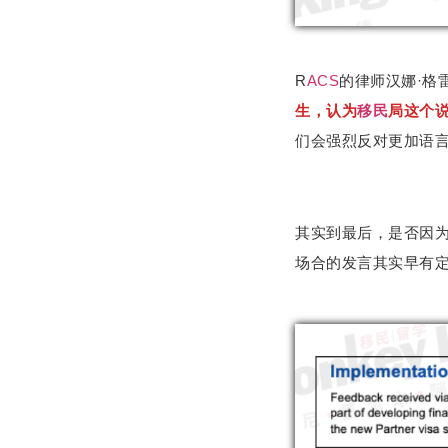
R
ACS
的律师汉娜·格雷（
生，认为
移民
局这个
们会强烈反对更加语
其实到最后，是否因
场合的发言其实早有定