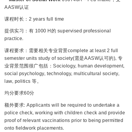
AASW认证
课程时长：2 years full time
提供实习：有 1000 H的 supervised professional
practice.
课程要求：需要相关专业背景complete at least 2 full
semester units study of society(需是AASW认可的), 专
业背景范围很广包括：Sociology, human development,
social psychology, technology, multicultural society,
law, politics 等。
均分要求60分
额外要求: Applicants will be required to undertake a
police check, working with children check and provide
proof of relevant vaccinations prior to being permitted
onto fieldwork placements.