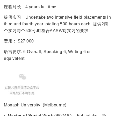
课程时长：4 years full time
提供实习：Undertake two intensive field placements in
third and fourth year totaling 500 hours each. 提供2两
个实习每个500小时符合AASW对实习的要求
费用： $27,000
语言要求: 6 Overall, Speaking 6, Writing 6 or
equivalent
Monash University (Melbourne)
· Master of Social Work
090746A – Feb intake，受