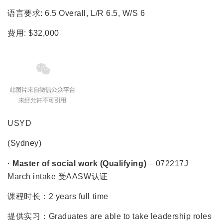
语言要求: 6.5 Overall, L/R 6.5, W/S 6
费用: $32,000
USYD
(Sydney)
· Master of social work (Qualifying)
– 072217J
March intake 受AASW认证
课程时长：2 years full time
提供实习：Graduates are able to take leadership roles