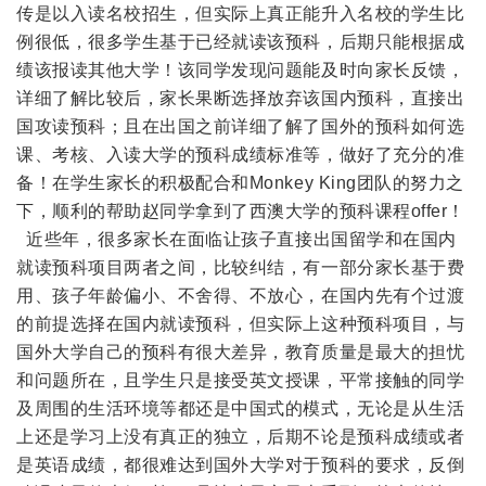
传是以入读名校招生，但实际上真正能升入名校的学生比
例很低，很多学生基于已经就读该预科，后期只能根据成
绩该报读其他大学！该同学发现问题能及时向家长反馈，
详细了解比较后，家长果断选择放弃该国内预科，直接出
国攻读预科；且在出国之前详细了解了国外的预科如何选
课、考核、入读大学的预科成绩标准等，做好了充分的准
备！在学生家长的积极配合和Monkey King团队的努力之
下，顺利的帮助赵同学拿到了西澳大学的预科课程offer！
近些年，很多家长在面临让孩子直接出国留学和在国内
就读预科项目两者之间，比较纠结，有一部分家长基于费
用、孩子年龄偏小、不舍得、不放心，在国内先有个过渡
的前提选择在国内就读预科，但实际上这种预科项目，与
国外大学自己的预科有很大差异，教育质量是最大的担忧
和问题所在，且学生只是接受英文授课，平常接触的同学
及周围的生活环境等都还是中国式的模式，无论是从生活
上还是学习上没有真正的独立，后期不论是预科成绩或者
是英语成绩，都很难达到国外大学对于预科的要求，反倒