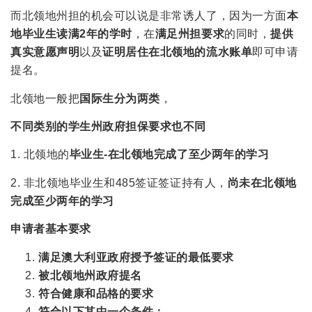
而北领地州担的机会可以说是非常诱人了，因为一方面
本
地毕业生读满2年的学时
，在
满足州担要求
的同时，
提供
真实意愿声明
以及
证明居住在北领地的流水账单
即可申请
提名。
北领地一般把
国际生分为两类
，
不同类别的学生州政府担保要求也不同
1. 北领地的
毕业生-在北领地
完成了至少两年的学习
2. 非北领地毕业生和485签证签证持有人，
尚未在北领地
完成至少两年的学习
申请者基本要求
满足澳大利亚政府授予签证的最低要求
被北领地州政府提名
符合健康和品格的要求
符合以下
其中一个条件
：