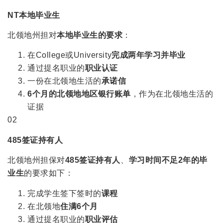
NT本地毕业生
北领地州担对
本地毕业生的要求
：
在College或University
完成两年学习并毕业
通过提名职业的
职业认证
一份在北领地生活的
承诺信
6个月的北领地地区
银行账单
，作为在北领地生活的
证据
02
485签证持有人
北领地州担保对
485签证持有人
、
学习时间不足2年的毕
业生
的要求如下：
完成学生签下签时的
课程
在北领地
住满6个月
通过提名职业的
职业评估