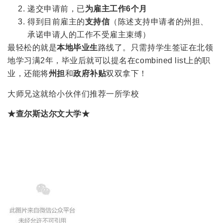
递交申请前，已
为雇主
工作6个月
得到目前雇主的
支持信
（陈述支持申请者的州担、
承诺申请人的工作不受雇主束缚）
最轻松的就是
本地毕业生
路线了。只需持学生签证在北领
地学习满2年，毕业后就可以提名在combined list上的职
业，还能将
州担
和
政府补贴
双双拿下！
大师兄这就给小伙伴们推荐一所学校
★查尔斯达尔文大学★