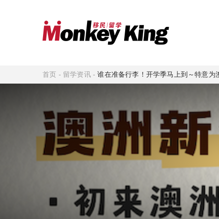
首页
-
留学资讯
-
谁在准备行李！开学季马上到～特意为