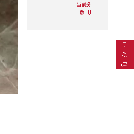
当前分
0
数